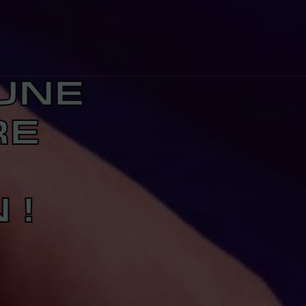
UNE
RE
 !