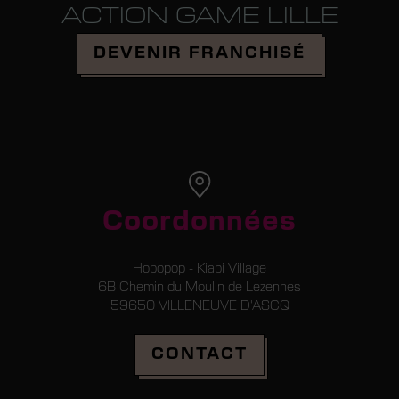
ACTION GAME LILLE
Devenir Franchisé
DEVENIR FRANCHISÉ
Coordonnées
Hopopop - Kiabi Village
6B Chemin du Moulin de Lezennes
59650 VILLENEUVE D'ASCQ
Réserver
CONTACT