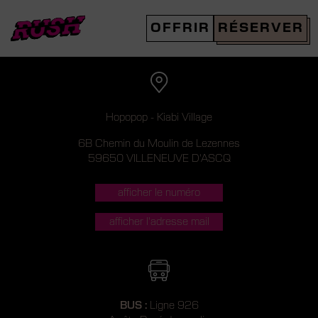
Skip
to
OFFRIR
RÉSERVER
Réserver
content
Hopopop - Kiabi Village
6B Chemin du Moulin de Lezennes
59650 VILLENEUVE D'ASCQ
BUS :
Ligne 926