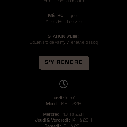
Arrêt : Pavé du moulin
MÉTRO :
Ligne 1
Arrêt : Hôtel de ville
STATION V'Lille :
Boulevard de valmy villeneuve d’ascq
Réserver
S'Y RENDRE
Lundi :
fermé
Mardi :
14H à 22H
Mercredi :
10H à 22H
Jeudi & Vendredi :
14H à 22H
Samedi :
10H à 22H