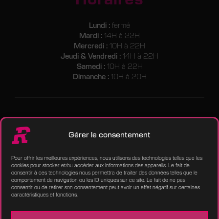
Lundi :
fermé
Mardi :
14H à 22H
Mercredi :
10H à 22H
Jeudi & Vendredi :
14H à 22H
Samedi :
10H à 22H
Dimanche :
10H à 20H
FAQ
Gérer le consentement
BLOG
CARTES CADEAUX
Pour offrir les meilleures expériences, nous utilisons des technologies telles que les
cookies pour stocker et/ou accéder aux informations des appareils. Le fait de
consentir à ces technologies nous permettra de traiter des données telles que le
DEVENIR FRANCHISÉ
comportement de navigation ou les ID uniques sur ce site. Le fait de ne pas
consentir ou de retirer son consentement peut avoir un effet négatif sur certaines
CONTACTEZ-NOUS
caractéristiques et fonctions.
RÉSERVER