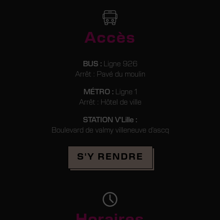
Accès
BUS :
Ligne 926
Arrêt : Pavé du moulin
MÉTRO :
Ligne 1
Arrêt : Hôtel de ville
STATION V'Lille :
Boulevard de valmy villeneuve d’ascq
Réserver
S'Y RENDRE
Horaires