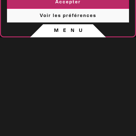
Accepter
Voir les préférences
Nous suivre :
Politique de cookies
CGV / CGU
MENU
Mentions légales
CGV / CGU
Création Sõ
crea
tiv’
Envie de rester au frais ? Profitez de notre établissement climatisé !
Réserver