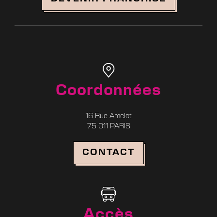
Coordonnées
16 Rue Amelot
75 011 PARIS
Réserver
CONTACT
Accès