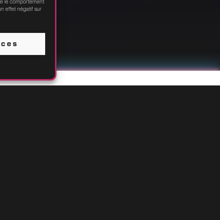
que le comportement
n effet négatif sur
nces
s ? Profitez de notre établissement climatisé !