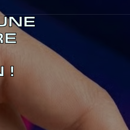
UNE
RE
 !