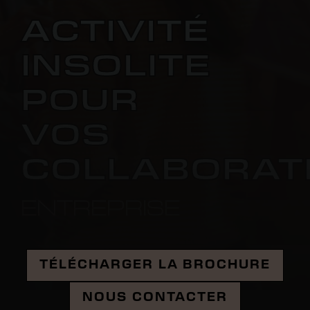
ACTIVITÉ
INSOLITE
POUR
VOS
COLLABORAT
ENTREPRISE
Télécharger la brochure
TÉLÉCHARGER LA BROCHURE
Nous Contacter
NOUS CONTACTER