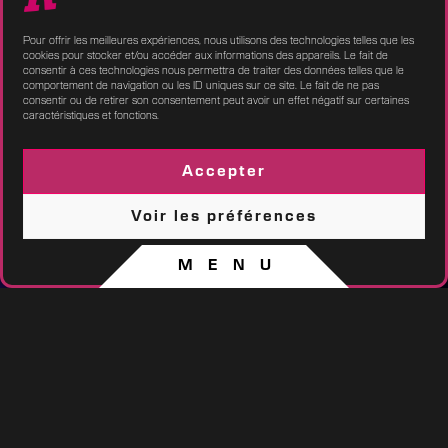
Pour offrir les meilleures expériences, nous utilisons des technologies telles que les
cookies pour stocker et/ou accéder aux informations des appareils. Le fait de
consentir à ces technologies nous permettra de traiter des données telles que le
comportement de navigation ou les ID uniques sur ce site. Le fait de ne pas
consentir ou de retirer son consentement peut avoir un effet négatif sur certaines
caractéristiques et fonctions.
Accepter
Voir les préférences
Politique de cookies
CGV / CGU
MENU