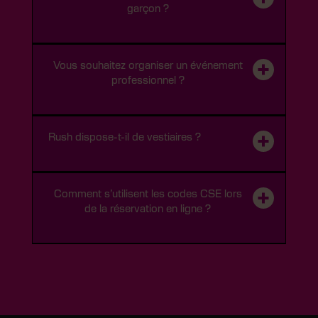
garçon ?
Notez que les défis sont intuitifs et ne nécessitent pas
une grande compréhension de la langue pour en
profiter pleinement.
Les occasions ne manquent pas pour une activité
originale entre amis !
Vous souhaitez organiser un événement
professionnel ?
Pour plus d’informations, n’hésitez pas à consulter
notre page
“EVG-EVJF”.
Nous vous invitons à consulter notre page
« Team
Building »
pour en savoir plus.
Rush dispose-t-il de vestiaires ?
Non,
mais il est toujours possible de se changer dans
nos toilettes si besoin.
Comment s’utilisent les codes CSE lors
de la réservation en ligne ?
Lorsque vous avez choisi votre créneau et que vous
avez rempli vos informations personnelles, une ligne
«
Code de réduction »
apparait. Il vous suffit
simplement de rentrer votre code de ticket CSE.