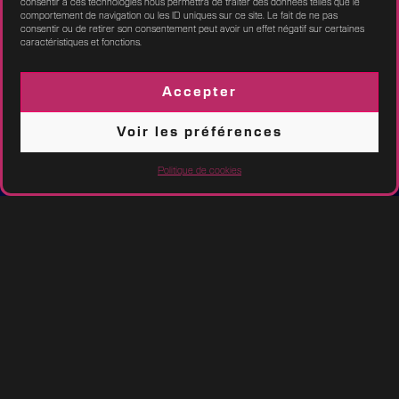
consentir à ces technologies nous permettra de traiter des données telles que le
comportement de navigation ou les ID uniques sur ce site. Le fait de ne pas
consentir ou de retirer son consentement peut avoir un effet négatif sur certaines
caractéristiques et fonctions.
Accepter
Voir les préférences
Politique de cookies
MENU
Envie de rester au frais ? Profitez de notre établissement climatisé !
Réserver